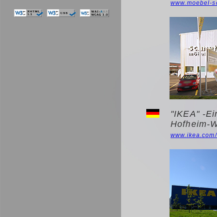
www.moebel-sc
"IKEA" -Ei
Hofheim-W
www.ikea.com/d