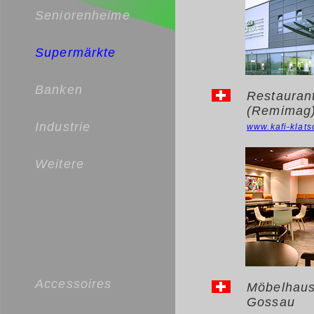
Seniorenheime
Supermärkte
Banken
Restaurant
(Remimag)
Industrie
www.kafi-klats
Weitere
Accessoires
Möbelhaus
Gossau