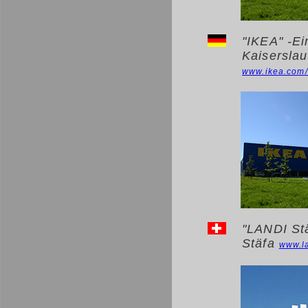
"IKEA" -Ei
Kaiserslau
www.ikea.com/d
"LANDI St
Stäfa
www.l